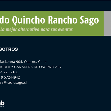
SOTROS
Mackenna 904, Osorno, Chile
ICOLA Y GANADERA DE OSORNO A.G.
64 223 2160
 9 57244942
sa@radiosago.cl