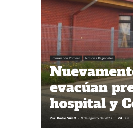
Informando Primero
Noticias Regionales
Nuevamente
evacúan pr
hospital y 
Por
Radio SAGO
-
9 de agosto de 2023
338