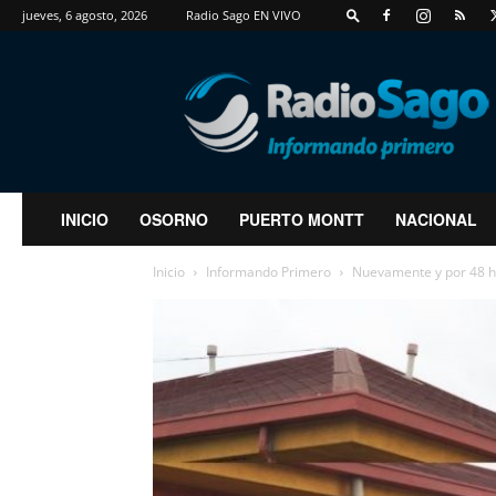
jueves, 6 agosto, 2026
Radio Sago EN VIVO
RadioSago
INICIO
OSORNO
PUERTO MONTT
NACIONAL
Inicio
Informando Primero
Nuevamente y por 48 h