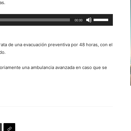
as.
Utiliza
00:00
las
teclas
de
rata de una evacuación preventiva por 48 horas, con el
flecha
do.
arriba/abajo
para
toriamente una ambulancia avanzada en caso que se
aumentar
o
disminuir
el
volumen.