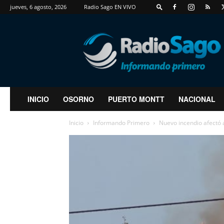
jueves, 6 agosto, 2026
Radio Sago EN VIVO
RadioSago
INICIO
OSORNO
PUERTO MONTT
NACIONAL
Inicio
Informando Primero
Nuevo incendio afectó a