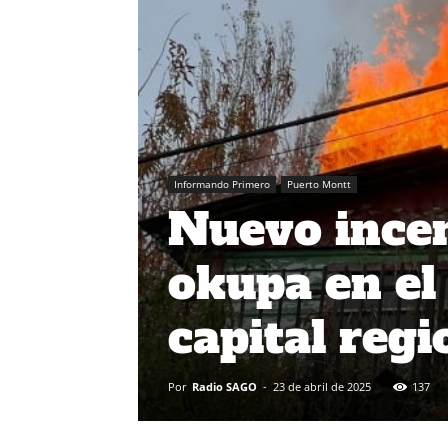
Informando Primero
Puerto Montt
Nuevo incen
okupa en el
capital regi
Por
Radio SAGO
-
23 de abril de 2025
137