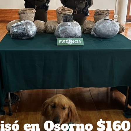
isó en Osorno $160