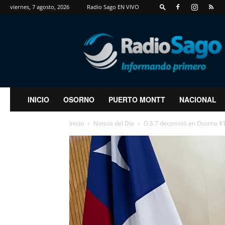
viernes, 7 agosto, 2026
Radio Sago EN VIVO
RadioSago
INICIO
OSORNO
PUERTO MONTT
NACIONAL
Inicio
Noticia del Día
O.S.7 decomisó en Osorno $1