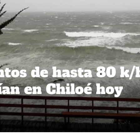
ntos de hasta 80 k/
ían en Chiloé hoy