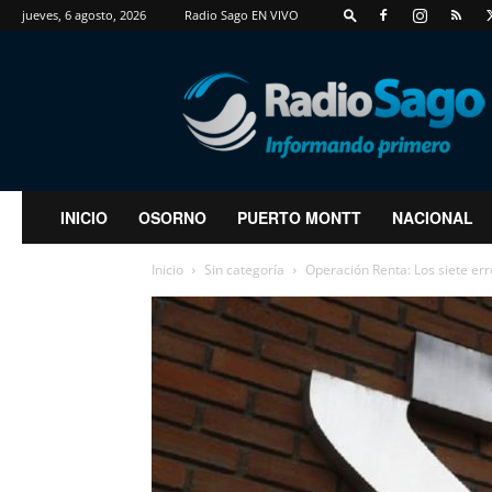
jueves, 6 agosto, 2026
Radio Sago EN VIVO
RadioSago
INICIO
OSORNO
PUERTO MONTT
NACIONAL
Inicio
Sin categoría
Operación Renta: Los siete er