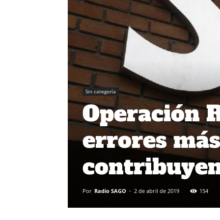
Sin categoría
Operación R
errores más
contribuyen
Por
Radio SAGO
-
2 de abril de 2019
154