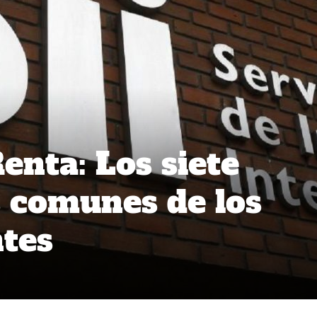
enta: Los siete
 comunes de los
tes