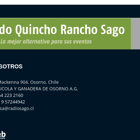
SOTROS
Mackenna 904, Osorno, Chile
ICOLA Y GANADERA DE OSORNO A.G.
64 223 2160
 9 57244942
sa@radiosago.cl