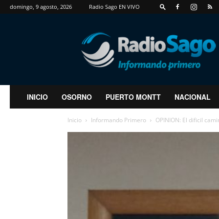
domingo, 9 agosto, 2026
Radio Sago EN VIVO
RadioSago
INICIO
OSORNO
PUERTO MONTT
NACIONAL
Inicio
Informando Primero
OPINION: El dificil cam