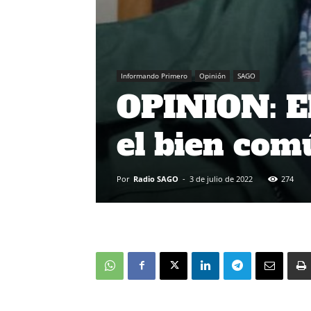
Informando Primero
Opinión
SAGO
OPINION: El
el bien com
Por
Radio SAGO
-
3 de julio de 2022
274