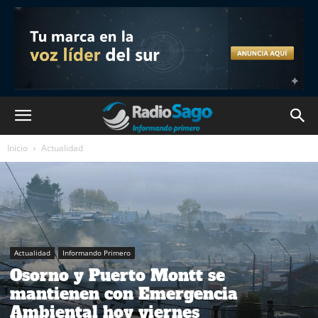
Inicio
Actualidad
Actualidad
Informando Primero
Osorno y Puerto Montt se
mantienen con Emergencia
Ambiental hoy viernes