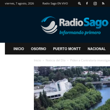
viernes, 7 agosto, 2026
Radio Sago EN VIVO
RadioSago
INICIO
OSORNO
PUERTO MONTT
NACIONAL
Inicio
Noticia del Día
Piden a Contraloría investiga