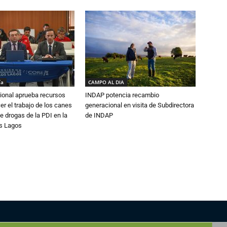
ía
CAMPO AL DIA
ional aprueba recursos
INDAP potencia recambio
er el trabajo de los canes
generacional en visita de Subdirectora
e drogas de la PDI en la
de INDAP
os Lagos