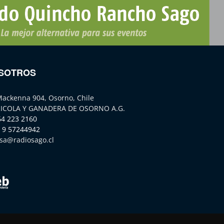
SOTROS
Mackenna 904, Osorno, Chile
ICOLA Y GANADERA DE OSORNO A.G.
64 223 2160
 9 57244942
sa@radiosago.cl