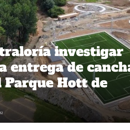
traloría investigar
a entrega de canch
l Parque Hott de
32