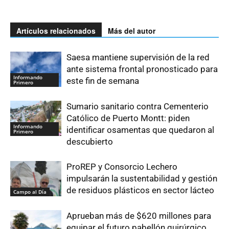
Artículos relacionados
Más del autor
Saesa mantiene supervisión de la red
ante sistema frontal pronosticado para
Informando
este fin de semana
Primero
Sumario sanitario contra Cementerio
Católico de Puerto Montt: piden
Informando
identificar osamentas que quedaron al
Primero
descubierto
ProREP y Consorcio Lechero
impulsarán la sustentabilidad y gestión
de residuos plásticos en sector lácteo
Campo al Día
Aprueban más de $620 millones para
equipar el futuro pabellón quirúrgico