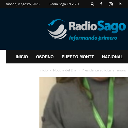
sábado, 8 agosto, 2026
Radio Sago EN VIVO
RadioSago
INICIO
OSORNO
PUERTO MONTT
NACIONAL
Inicio
Noticia del Día
Presidente solicita la renunc