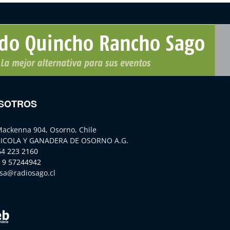
SOTROS
Mackenna 904, Osorno, Chile
ICOLA Y GANADERA DE OSORNO A.G.
64 223 2160
 9 57244942
sa@radiosago.cl