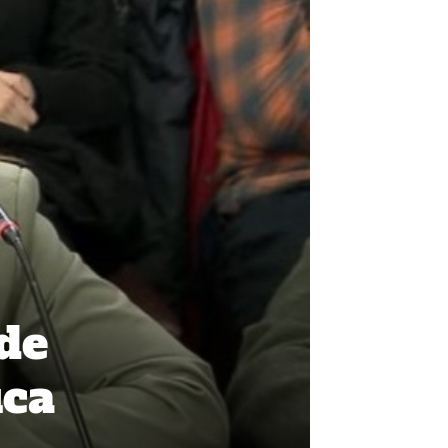
 de
ica