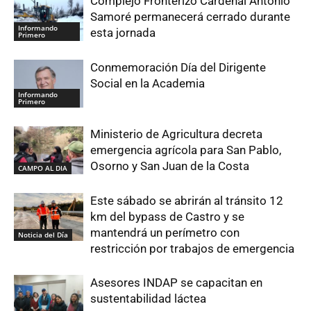
Complejo Fronterizo Cardenal Antonio
Samoré permanecerá cerrado durante
Informando
esta jornada
Primero
Conmemoración Día del Dirigente
Social en la Academia
Informando
Primero
Ministerio de Agricultura decreta
emergencia agrícola para San Pablo,
Osorno y San Juan de la Costa
CAMPO AL DIA
Este sábado se abrirán al tránsito 12
km del bypass de Castro y se
mantendrá un perímetro con
Noticia del Día
restricción por trabajos de emergencia
Asesores INDAP se capacitan en
sustentabilidad láctea