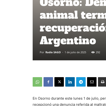
Osorno: Den
animal term
recuperació
Argentino
Por
Radio SAGO
-
1 de julio de 2025
292
En Osorno durante este lunes 1 de julio, per
recepcionó una denuncia referida al maltra