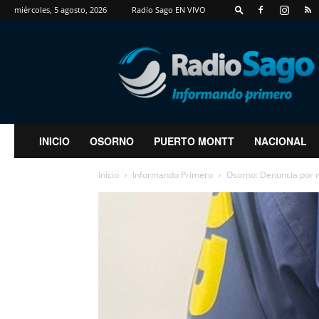
miércoles, 5 agosto, 2026
Radio Sago EN VIVO
RadioSago
INICIO
OSORNO
PUERTO MONTT
NACIONAL
Inicio
Informando Primero
Osorno: Denuncia por m