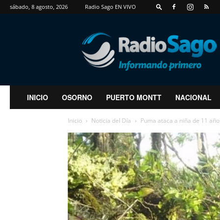
sábado, 8 agosto, 2026
Radio Sago EN VIVO
RadioSago
INICIO
OSORNO
PUERTO MONTT
NACIONAL
Inicio
Noticia del Día
Puma ataca a niña de 11 años