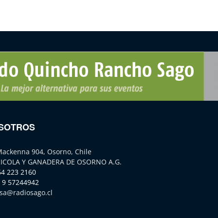
SOTROS
Mackenna 904, Osorno, Chile
ICOLA Y GANADERA DE OSORNO A.G.
64 223 2160
 9 57244942
sa@radiosago.cl