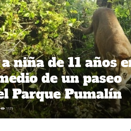
a niña de 11 años e
medio de un paseo
 el Parque Pumalín
1171