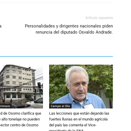
volumen.
Artículo siguiente
a
Personalidades y dirigentes nacionales piden
renuncia del diputado Osvaldo Andrade.
Primero
Campo al Día
d de Osorno clarifica que
Las lecciones que están dejando las
alto tonelaje no pueden
fuertes lluvias en el mundo agrícola
 sector centro de Osorno
del país las comenta el Vice-
presidente de la SNA