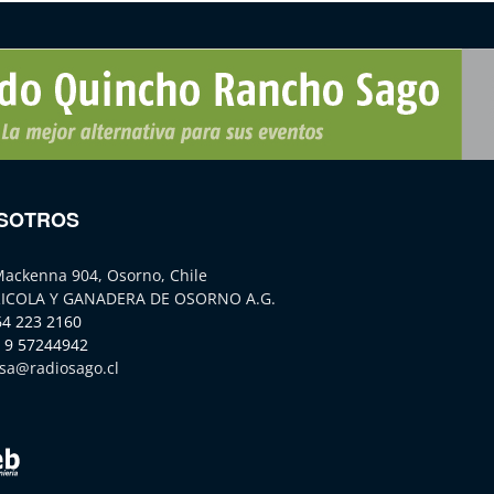
SOTROS
Mackenna 904, Osorno, Chile
ICOLA Y GANADERA DE OSORNO A.G.
64 223 2160
 9 57244942
sa@radiosago.cl