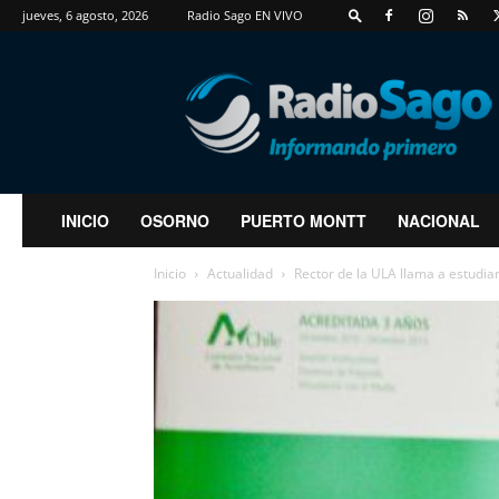
jueves, 6 agosto, 2026
Radio Sago EN VIVO
RadioSago
INICIO
OSORNO
PUERTO MONTT
NACIONAL
Inicio
Actualidad
Rector de la ULA llama a estudiant