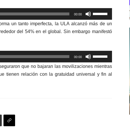
Utiliza
00:00
las
orma un tanto imperfecta, la ULA alcanzó más de un
teclas
ededor del 54% en el global. Sin embargo manifestó
de
flecha
arriba/abajo
Utiliza
para
00:00
las
aumentar
 aseguraron que no bajaran las movilizaciones mientras
teclas
o
e tienen relación con la gratuidad universal y fin al
de
disminuir
flecha
el
arriba/abajo
volumen.
para
aumentar
o
disminuir
el