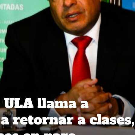
a ULA llama a
a retornar a clases,