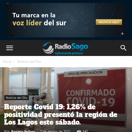
Inicio
Noticia del Día
Noticia del Día
Reporte Covid 19: 1,26% de
positividad presentó la región de
Los Lagos este sábado.
Por
Raelmy Bolivar
-
7 de agosto de 2021
140