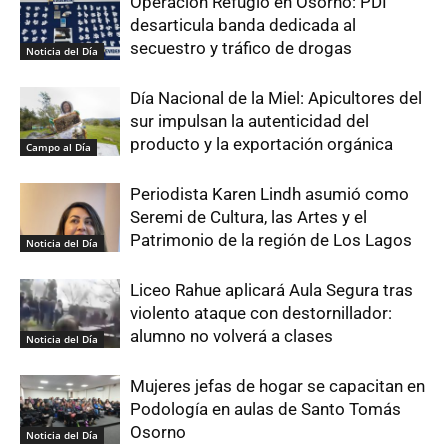
Operación Refugio en Osorno: PDI
desarticula banda dedicada al
secuestro y tráfico de drogas
Noticia del Día
Día Nacional de la Miel: Apicultores del
sur impulsan la autenticidad del
producto y la exportación orgánica
Campo al Día
Periodista Karen Lindh asumió como
Seremi de Cultura, las Artes y el
Patrimonio de la región de Los Lagos
Noticia del Día
Liceo Rahue aplicará Aula Segura tras
violento ataque con destornillador:
alumno no volverá a clases
Noticia del Día
Mujeres jefas de hogar se capacitan en
Podología en aulas de Santo Tomás
Osorno
Noticia del Día