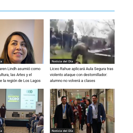
ía
Noticia del Día
Karen Lindh asumió como
Liceo Rahue aplicará Aula Segura tras
tura, las Artes y el
violento ataque con destornillador:
e la región de Los Lagos
alumno no volverá a clases
ía
Noticia del Día