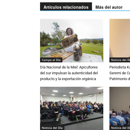
Artículos relacionados
Más del autor
Campo al Día
Noticia del D
Día Nacional de la Miel: Apicultores
Periodista 
del sur impulsan la autenticidad del
Seremi de Cul
producto y la exportación orgánica
Patrimonio d
Noticia del Día
Noticia del D