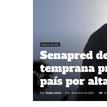
Noticia del Día
Senapred de
temprana pr
país por al
Por
Radio SAGO
-
9 de diciembre de 2023
12