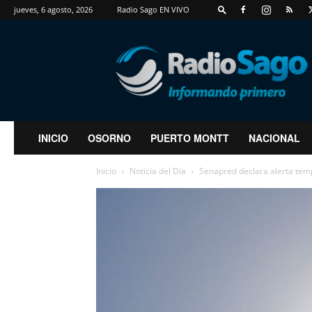
jueves, 6 agosto, 2026
Radio Sago EN VIVO
RadioSago
INICIO
OSORNO
PUERTO MONTT
NACIONAL
Inicio
Noticia del Día
Senapred declara alerta temp