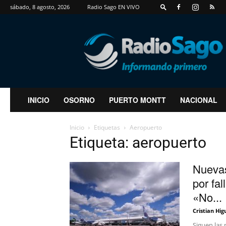
sábado, 8 agosto, 2026
Radio Sago EN VIVO
RadioSago
INICIO
OSORNO
PUERTO MONTT
NACIONAL
Inicio
Etiquetas
Aeropuerto
Etiqueta: aeropuerto
Nuevas
por fal
«No...
Cristian Hig
Siguen las 