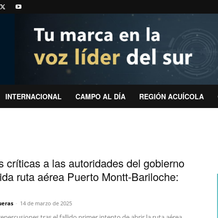
INTERNACIONAL
CAMPO AL DÍA
REGIÓN ACUÍCOLA
 críticas a las autoridades del gobierno
lida ruta aérea Puerto Montt-Bariloche:
ueras
-
14 de marzo de 2025
repercusiones tras el fallido primer intento de abrir la ruta aérea