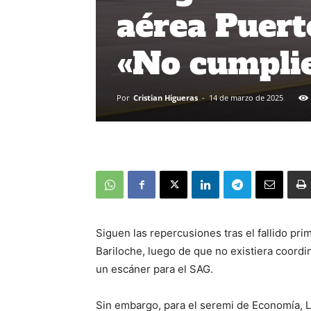
aérea Puert
«No cumplie
Por
Cristian Higueras
-
14 de marzo de 2025
Siguen las repercusiones tras el fallido pri
Bariloche, luego de que no existiera coordin
un escáner para el SAG.
Sin embargo, para el seremi de Economía, L