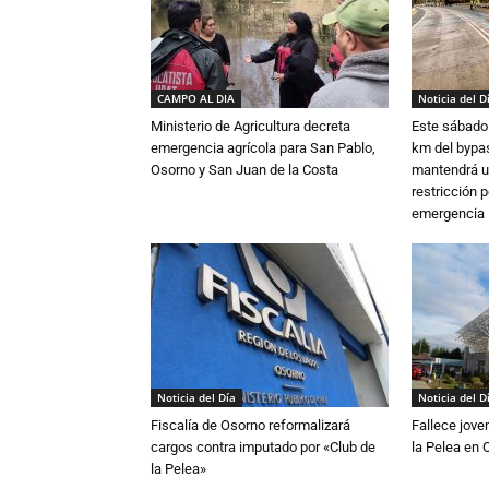
CAMPO AL DIA
Noticia del D
Ministerio de Agricultura decreta
Este sábado 
emergencia agrícola para San Pablo,
km del bypas
Osorno y San Juan de la Costa
mantendrá u
restricción p
emergencia
Noticia del Día
Noticia del D
Fiscalía de Osorno reformalizará
Fallece jove
cargos contra imputado por «Club de
la Pelea en 
la Pelea»