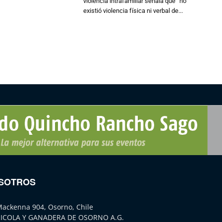
violencia intrafamiliar señala que “no
existió violencia física ni verbal de...
SOTROS
Mackenna 904, Osorno, Chile
ICOLA Y GANADERA DE OSORNO A.G.