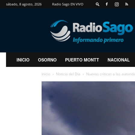
sábado, 8 agosto, 2026
Radio Sago EN VIVO
RadioSago
INICIO
OSORNO
PUERTO MONTT
NACIONAL
Inicio
Noticia del Día
Nuevas críticas a las autorid