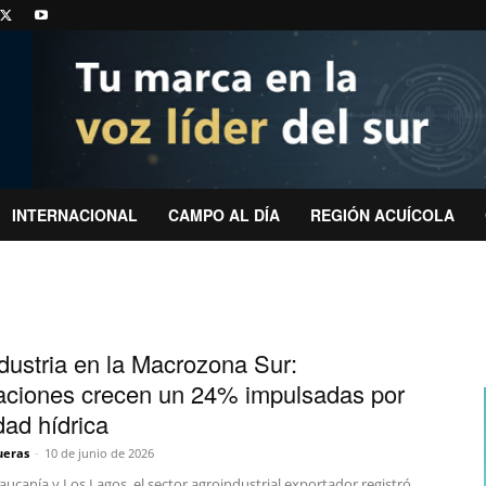
INTERNACIONAL
CAMPO AL DÍA
REGIÓN ACUÍCOLA
dustria en la Macrozona Sur:
aciones crecen un 24% impulsadas por
dad hídrica
ueras
-
10 de junio de 2026
aucanía y Los Lagos, el sector agroindustrial exportador registró