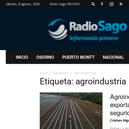
sábado, 8 agosto, 2026
Radio Sago EN VIVO
RadioSago
INICIO
OSORNO
PUERTO MONTT
NACIONAL
Inicio
Etiquetas
Agroindustria
Etiqueta: agroindustria
Agroin
export
seguri
Cristian Hig
Entre La Ar