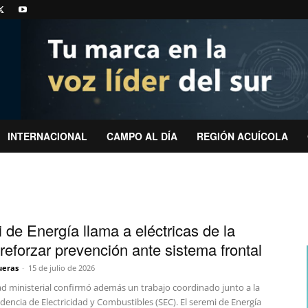
INTERNACIONAL
CAMPO AL DÍA
REGIÓN ACUÍCOLA
 de Energía llama a eléctricas de la
 reforzar prevención ante sistema frontal
ueras
-
15 de julio de 2026
ad ministerial confirmó además un trabajo coordinado junto a la
encia de Electricidad y Combustibles (SEC). El seremi de Energía