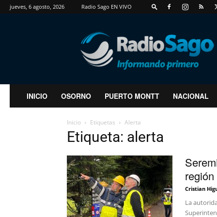
jueves, 6 agosto, 2026
Radio Sago EN VIVO
RadioSago
INICIO
OSORNO
PUERTO MONTT
NACIONAL
Inicio
Etiquetas
Alerta
Etiqueta: alerta
Seremi
región
Cristian Hig
La autorid
Superintend