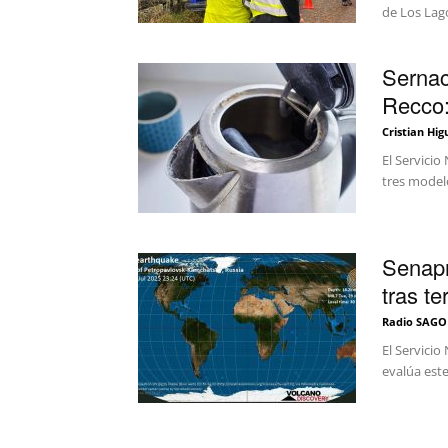
de Los Lago
Sernac
Recco:
Cristian Hig
El Servicio
tres model
Senapr
tras t
Radio SAGO
El Servici
evalúa este