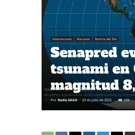
Internacional
Nacional
Noticia del Día
Senapred ev
tsunami en 
magnitud 8,
Por
Radio SAGO
-
29 de julio de 2025
233