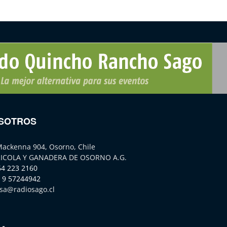
SOTROS
Mackenna 904, Osorno, Chile
ICOLA Y GANADERA DE OSORNO A.G.
64 223 2160
 9 57244942
sa@radiosago.cl