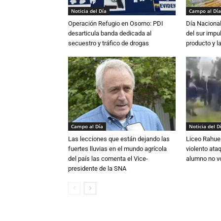
Noticia del Día
Campo al Día
Operación Refugio en Osorno: PDI
Día Nacional
desarticula banda dedicada al
del sur impu
secuestro y tráfico de drogas
producto y l
Campo al Día
Noticia del D
Las lecciones que están dejando las
Liceo Rahue 
fuertes lluvias en el mundo agrícola
violento ata
del país las comenta el Vice-
alumno no vo
presidente de la SNA