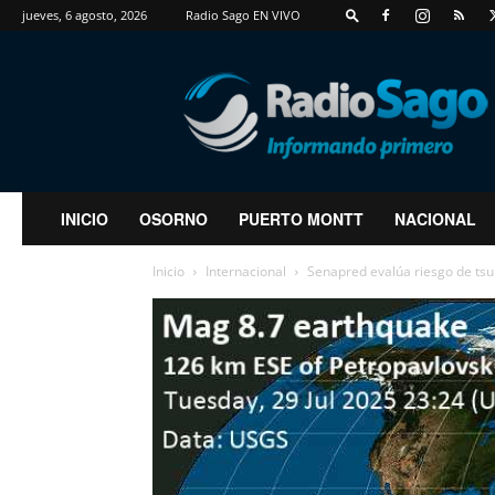
jueves, 6 agosto, 2026
Radio Sago EN VIVO
RadioSago
INICIO
OSORNO
PUERTO MONTT
NACIONAL
Inicio
Internacional
Senapred evalúa riesgo de tsu