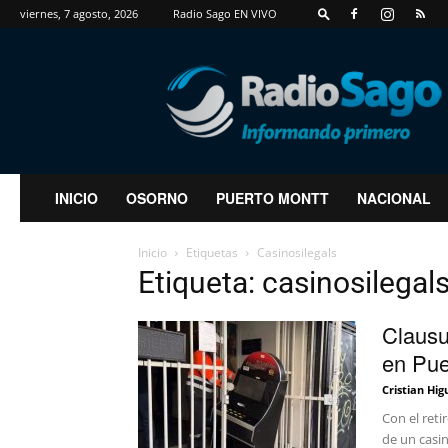
viernes, 7 agosto, 2026
Radio Sago EN VIVO
RadioSago
INICIO
OSORNO
PUERTO MONTT
NACIONAL
Inicio
Etiquetas
Casinosilegals
Etiqueta: casinosilegal
Clausu
en Pue
Cristian Hig
Con el reti
de un casin