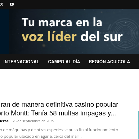
INTERNACIONAL
CAMPO AL DÍA
REGIÓN ACUÍCOLA
s
ran de manera definitiva casino popular
rto Montt: Tenía 58 multas impagas y...
ueras
-
26 de septiembre de 2025
ro de máquinas y de otras especies se puso fin al funcionamiento
o popular ubicado en Egaña, cerca del mall,...