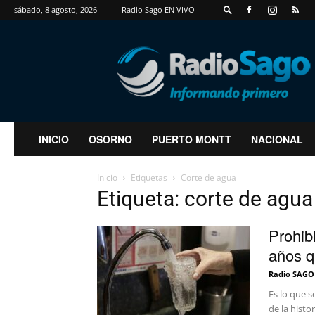
sábado, 8 agosto, 2026
Radio Sago EN VIVO
RadioSago
INICIO
OSORNO
PUERTO MONTT
NACIONAL
Inicio
Etiquetas
Corte de agua
Etiqueta: corte de agua
Prohibi
años q
Radio SAGO
Es lo que 
de la histo