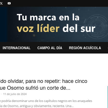
INTERNACIONAL
CAMPO AL DÍA
REGIÓN ACUÍCOLA
do olvidar, para no repetir: hace cinco
ue Osorno sufrió un corte de...
-
11 de julio de 2024
se podría denominar uno de los capítulos negros en los anaqueles
ria de Osorno, antigua y obviamente, reciente. Una...