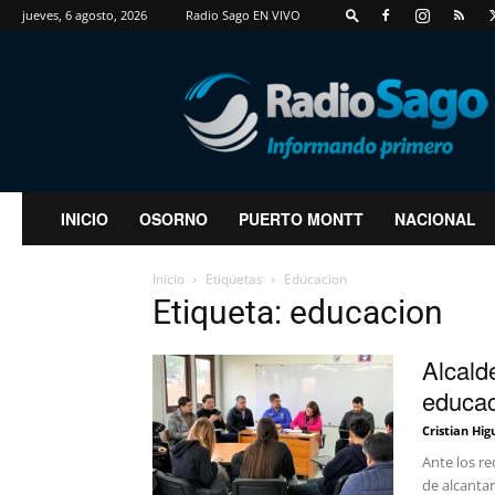
jueves, 6 agosto, 2026
Radio Sago EN VIVO
RadioSago
INICIO
OSORNO
PUERTO MONTT
NACIONAL
Inicio
Etiquetas
Educacion
Etiqueta: educacion
Alcalde
educaci
Cristian Hig
Ante los re
de alcantar