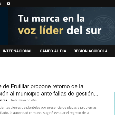
INTERNACIONAL
CAMPO AL DÍA
REGIÓN ACUÍCOLA
 de Frutillar propone retorno de la
ón al municipio ante fallas de gestión...
ueras
-
14 de mayo de 2026
cientes cierres de planteles por presencia de plagas y problemas
illado, la autoridad comunal sugirió evaluar el regreso de la