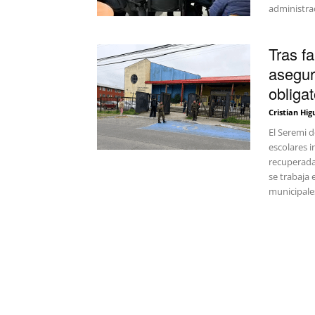
administrac
Tras f
asegur
obligat
Cristian Hig
El Seremi 
escolares i
recuperada
se trabaja 
municipale