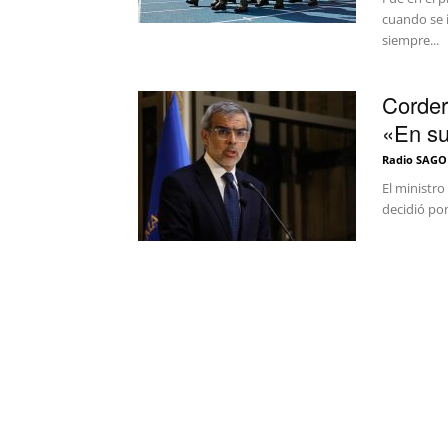
cuando se 
siempre...
Corder
«En su
Radio SAGO
El ministro
decidió pon