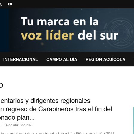
INTERNACIONAL
CAMPO AL DÍA
REGIÓN ACUÍCOLA
o
entarios y dirigentes regionales
an regreso de Carabineros tras el fin del
onado plan...
-
14 de abril de 2025
rimer gobierno del expresidente Sebastián Piñera, en el año 2011,