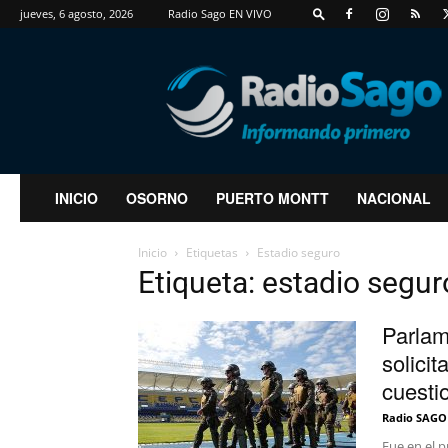
jueves, 6 agosto, 2026
Radio Sago EN VIVO
RadioSago
INICIO
OSORNO
PUERTO MONTT
NACIONAL
Inicio
Etiquetas
Estadio seguro
Etiqueta: estadio segur
Parlam
solicit
cuesti
Radio SAGO
Fue en el p