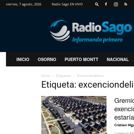
viernes, 7 agosto, 2026
Radio Sago EN VIVO
RadioSago
INICIO
OSORNO
PUERTO MONTT
NACIONAL
Inicio
Etiquetas
Excenciondeliva
Etiqueta: excenciondel
Gremio
exenci
estaría
Cristian Hig
Lorenzo Mi