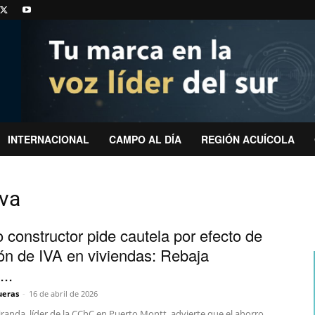
INTERNACIONAL
CAMPO AL DÍA
REGIÓN ACUÍCOLA
iva
 constructor pide cautela por efecto de
ón de IVA en viviendas: Rebaja
...
ueras
-
16 de abril de 2026
randa, líder de la CChC en Puerto Montt, advierte que el ahorro