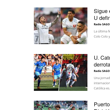
Sigue e
U defi
Radio SAGO
La última f
Colo Colo y
U. Cat
derrot
Radio SAGO
Una jornad
internacio
Católica es.
Puerto