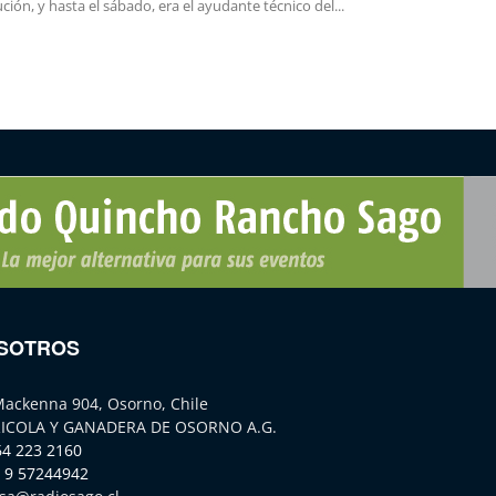
tución, y hasta el sábado, era el ayudante técnico del...
SOTROS
Mackenna 904, Osorno, Chile
ICOLA Y GANADERA DE OSORNO A.G.
64 223 2160
 9 57244942