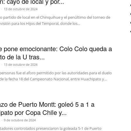
n: cayó de local y por...
-
13 de octubre de 2024
mo partido de local en el Chinquihue y el penúltimo del torneo de
isión para los Hijos del Temporal, donde los...
e pone emocionante: Colo Colo queda a
o de la U tras...
-
13 de octubre de 2024
ersonas fue el aforo permitido por las autoridades para el duelo
de la fecha 18 del Campeonato Nacional, entre Huachipato y...
azo de Puerto Montt: goleó 5 a 1 a
pato por Copa Chile y...
-
9 de octubre de 2024
tadores controlados presenciaron la goleada 5-1 de Puerto