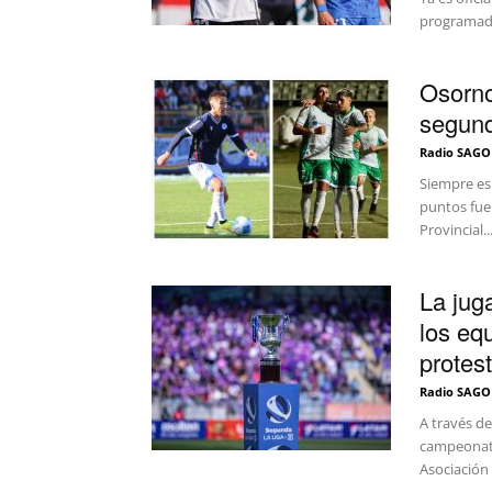
programado
Osorno
segund
Radio SAGO
Siempre es 
puntos fue
Provincial..
La jug
los eq
protest
Radio SAGO
A través d
campeonato
Asociación 