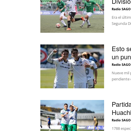
Divisió
Radio SAGO
Era el últi
Segunda Div
Esto s
un punt
Radio SAGO
Nueve mil p
pendiente 
Partid
Huachi
Radio SAGO
1788 espec