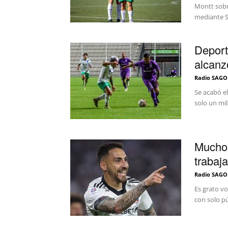
Montt sobr
mediante Se
Deport
alcanz
Radio SAGO
Se acabó e
solo un mil
Mucho 
trabaja
Radio SAGO
Es grato vo
con solo pú