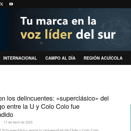
INTERNACIONAL
CAMPO AL DÍA
REGIÓN ACUÍCOLA
n los delincuentes: «superclásico» del
o entre la U y Colo Colo fue
ndido
-
11 de abril de 2025
al. El Superclásico entre la Universidad de Chile y Colo Colo,