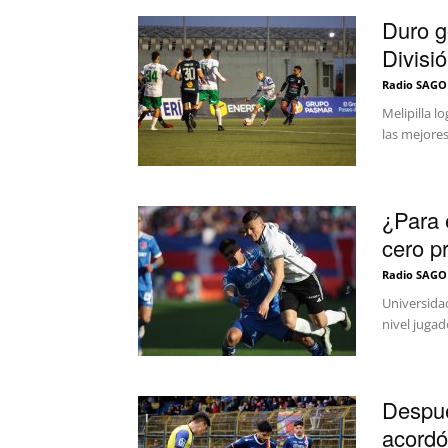
Duro g
Divisió
Radio SAGO
Melipilla l
las mejores
¿Para 
cero p
Radio SAGO
Universidad
nivel jugad
Despué
acordó 