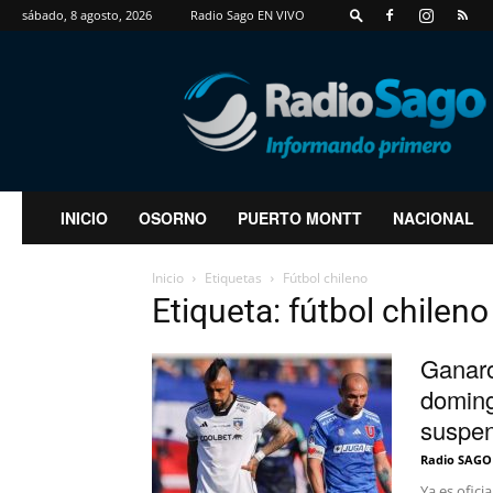
sábado, 8 agosto, 2026
Radio Sago EN VIVO
RadioSago
INICIO
OSORNO
PUERTO MONTT
NACIONAL
Inicio
Etiquetas
Fútbol chileno
Etiqueta: fútbol chileno
Ganaro
doming
suspe
Radio SAGO
Ya es ofici