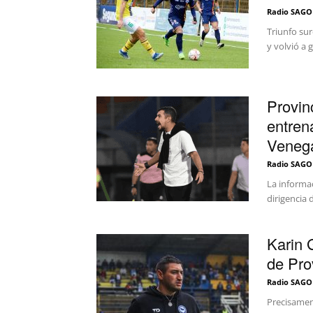
Radio SAGO
Triunfo su
y volvió a 
Provin
entren
Venega
Radio SAGO
La informa
dirigencia 
Karin 
de Pro
Radio SAGO
Precisament