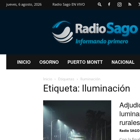
jueves, 6 agosto, 2026
Radio Sago EN VIVO
RadioSago
INICIO
OSORNO
PUERTO MONTT
NACIONAL
Inicio
Etiquetas
Iluminación
Etiqueta: Iluminación
Adjudi
lumina
rurales
Radio SAGO
Con la fina