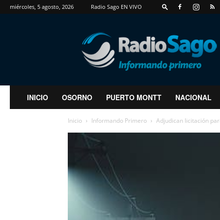
miércoles, 5 agosto, 2026
Radio Sago EN VIVO
RadioSago
INICIO
OSORNO
PUERTO MONTT
NACIONAL
Inicio
Informando Primero
Adjudican licitación pa