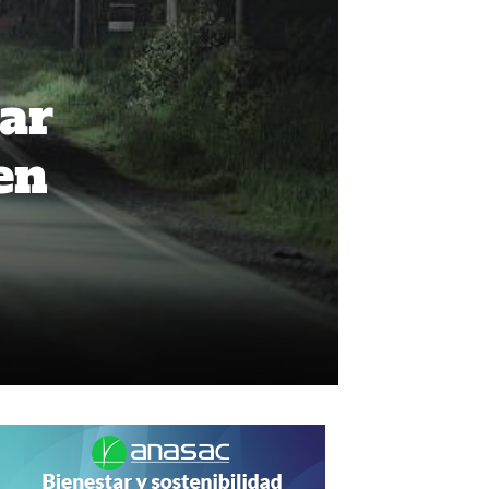
lar
en