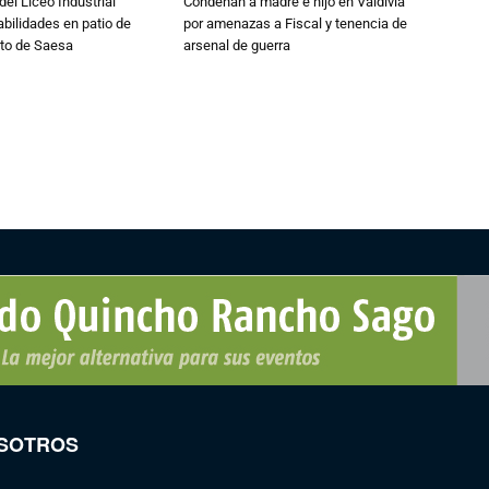
del Liceo Industrial
Condenan a madre e hijo en Valdivia
abilidades en patio de
por amenazas a Fiscal y tenencia de
to de Saesa
arsenal de guerra
SOTROS