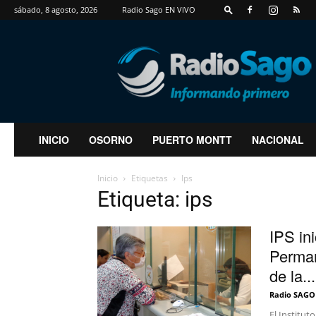
sábado, 8 agosto, 2026
Radio Sago EN VIVO
RadioSago
INICIO
OSORNO
PUERTO MONTT
NACIONAL
Inicio
Etiquetas
Ips
Etiqueta: ips
IPS in
Perman
de la...
Radio SAGO
El Institut