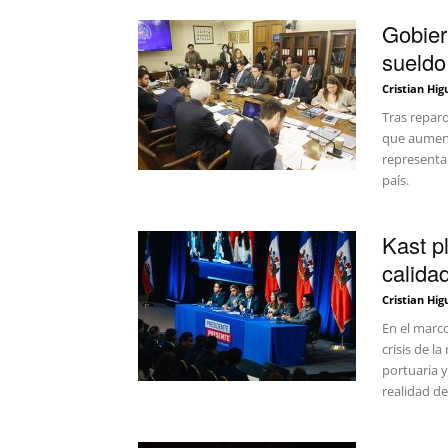
Gobier
sueldo
Cristian Hig
Tras reparo
que aumenta
representa 
país.
Kast p
calidad
Cristian Hig
En el marco
crisis de l
portuaria y
realidad d