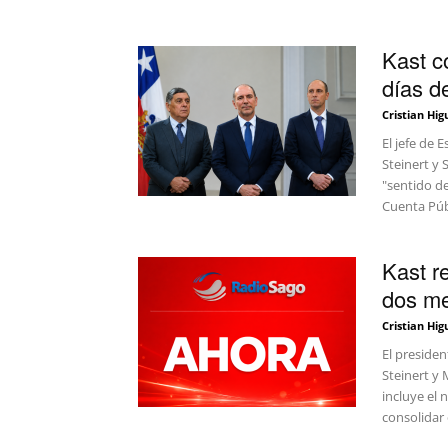
Kast c
días de
Cristian Hig
El jefe de 
Steinert y 
"sentido de
Cuenta Púb
Kast r
dos me
Cristian Hig
El presiden
Steinert y 
incluye el
consolidar 