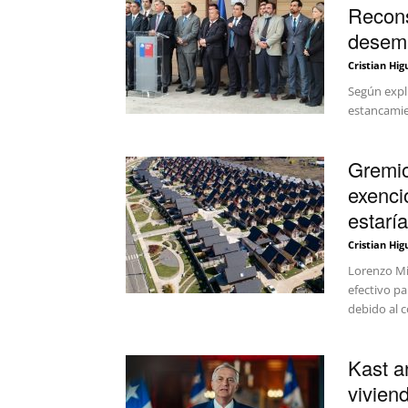
Recons
desem
Cristian Hig
Según expli
estancamie
Gremio
exenci
estaría
Cristian Hig
Lorenzo Mi
efectivo pa
debido al c
Kast a
vivien