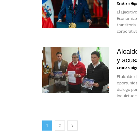
Cristian Hig
El Ejecutiv
Económico"
transitoria
corporativo
Alcald
y acus
Cristian Hig
El alcalde 
oportunidad
diálogo por
inquietude
1
2