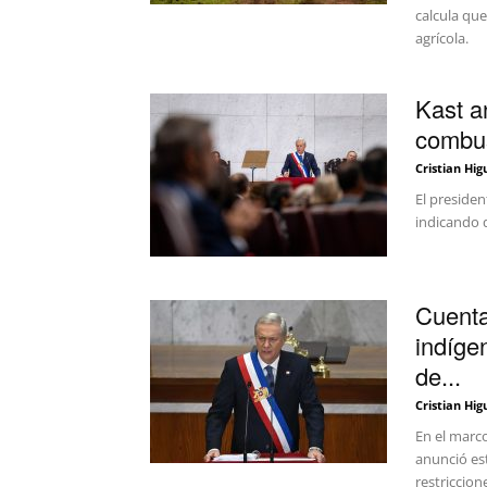
calcula qu
agrícola.
Kast a
combus
Cristian Hig
El presiden
indicando q
Cuenta
indíge
de...
Cristian Hig
En el marco
anunció est
restriccion