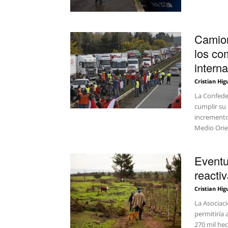
Camion
los com
intern
Cristian Hig
La Confede
cumplir su 
incremento 
Medio Orie
Eventu
reacti
Cristian Hig
La Asociaci
permitiría 
270 mil hec