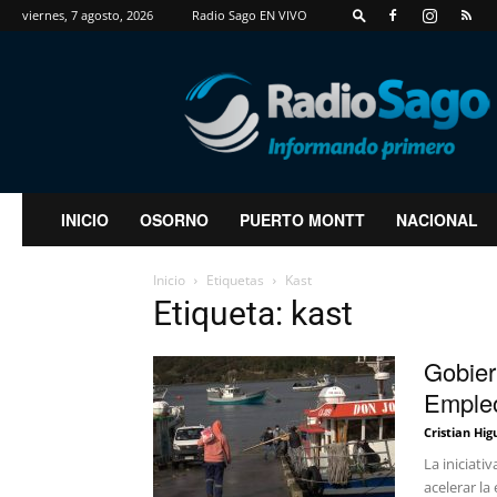
viernes, 7 agosto, 2026
Radio Sago EN VIVO
RadioSago
INICIO
OSORNO
PUERTO MONTT
NACIONAL
Inicio
Etiquetas
Kast
Etiqueta: kast
Gobier
Empleo
Cristian Hig
La iniciati
acelerar la