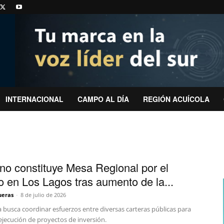
INTERNACIONAL
CAMPO AL DÍA
REGIÓN ACUÍCOLA
no constituye Mesa Regional por el
 en Los Lagos tras aumento de la...
ueras
-
8 de julio de 2026
va busca coordinar esfuerzos entre diversas carteras públicas para
 ejecución de proyectos de inversión.