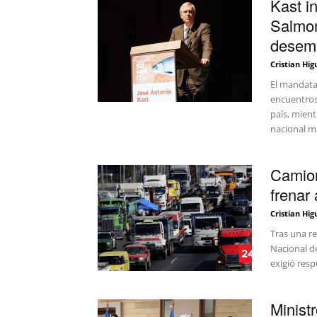
Kast in
Salmon
desemp
Cristian Hig
El mandata
encuentros 
país, mien
nacional m
Camion
frenar 
Cristian Hig
Tras una r
Nacional d
exigió resp
Ministr