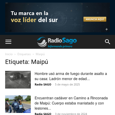
Inicio
Etiquetas
Maipú
Etiqueta: Maipú
Hombre usó arma de fuego durante asalto a
su casa: Ladrón menor de edad...
Radio SAGO
-
5 de mayo de 2025
Encuentran cadáver en Camino a Rinconada
de Maipú: Cuerpo estaba maniatado y con
lesiones...
Radio SAGO
-
3 de noviembre de 2024