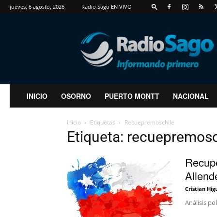
jueves, 6 agosto, 2026
Radio Sago EN VIVO
RadioSago
INICIO
OSORNO
PUERTO MONTT
NACIONAL
Inicio
Etiquetas
Recuepremoschile
Etiqueta: recuepremosc
Recupe
Allend
Cristian Hig
Análisis po