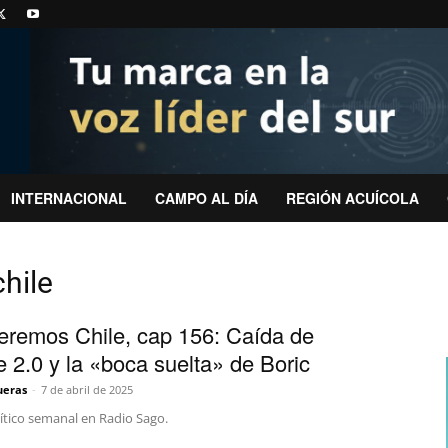
INTERNACIONAL
CAMPO AL DÍA
REGIÓN ACUÍCOLA
hile
remos Chile, cap 156: Caída de
e 2.0 y la «boca suelta» de Boric
ueras
-
7 de abril de 2025
lítico semanal en Radio Sago.