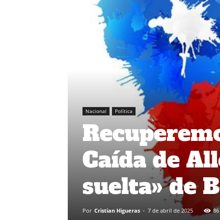
Nacional
Política
Recuperemos
Caída de All
suelta» de B
Por
Cristian Higueras
-
7 de abril de 2025
86