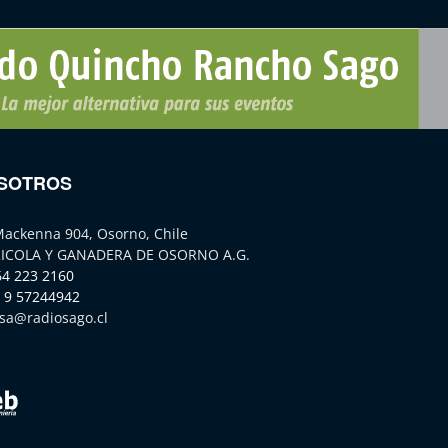
SOTROS
Mackenna 904, Osorno, Chile
ICOLA Y GANADERA DE OSORNO A.G.
64 223 2160
 9 57244942
sa@radiosago.cl