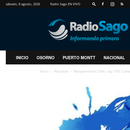
sábado, 8 agosto, 2026
Radio Sago EN VIVO
RadioSago
INICIO
OSORNO
PUERTO MONTT
NACIONAL
Inicio
Nacional
Recuperemos Chile, cap 156: Caída d