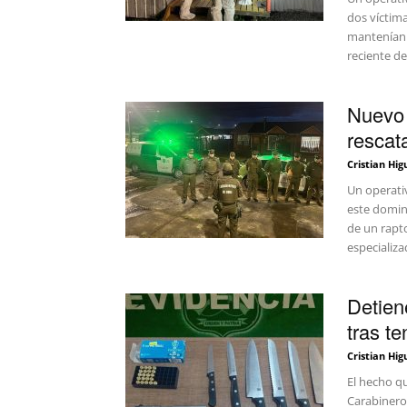
dos víctim
mantenían 
reciente de
Nuevo 
rescat
Cristian Hig
Un operativ
este domin
de un rapto
especializ
Detien
tras t
Cristian Hig
El hecho qu
Carabinero