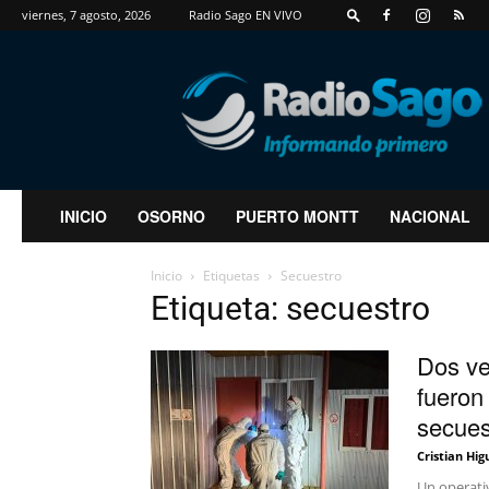
viernes, 7 agosto, 2026
Radio Sago EN VIVO
RadioSago
INICIO
OSORNO
PUERTO MONTT
NACIONAL
Inicio
Etiquetas
Secuestro
Etiqueta: secuestro
Dos ve
fueron
secuest
Cristian Hig
Un operativ