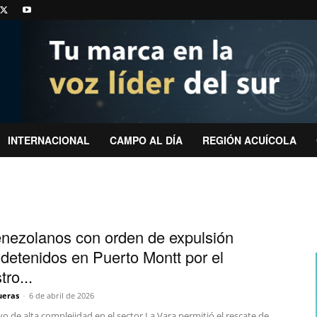
INTERNACIONAL
CAMPO AL DÍA
REGIÓN ACUÍCOLA
nezolanos con orden de expulsión
 detenidos en Puerto Montt por el
ro...
ueras
-
6 de abril de 2026
o de alta complejidad en el sector La Vara permitió el rescate de