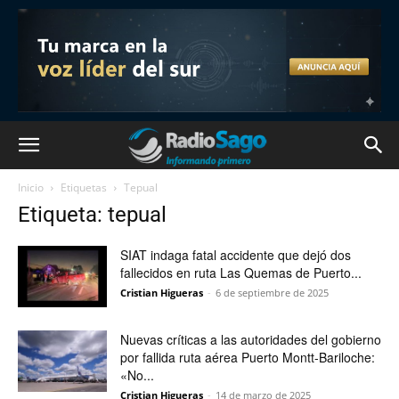
Inicio
Etiquetas
Tepual
Etiqueta: tepual
SIAT indaga fatal accidente que dejó dos
fallecidos en ruta Las Quemas de Puerto...
Cristian Higueras
-
6 de septiembre de 2025
Nuevas críticas a las autoridades del gobierno
por fallida ruta aérea Puerto Montt-Bariloche:
«No...
Cristian Higueras
-
14 de marzo de 2025