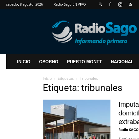
sábado, 8 agosto, 2026
Radio Sago EN VIVO
RadioSago
INICIO
OSORNO
PUERTO MONTT
NACIONAL
Inicio
Etiquetas
Tribunales
Etiqueta: tribunales
Imputa
domicil
extraba
Radio SAGO
Según cons