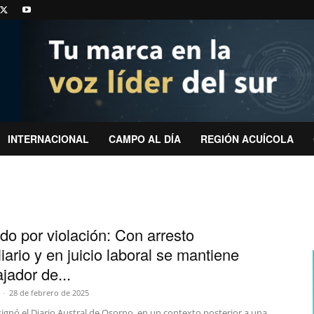
INTERNACIONAL
CAMPO AL DÍA
REGIÓN ACUÍCOLA
do por violación: Con arresto
iario y en juicio laboral se mantiene
jador de...
-
28 de febrero de 2025
ignó el Diario Austral de Osorno, en un contexto posterior a una