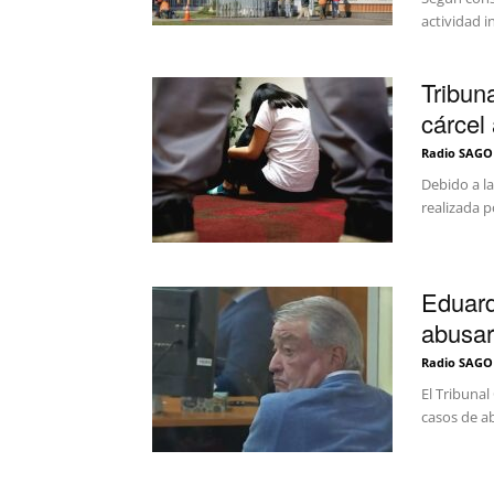
actividad i
Tribun
cárcel 
Radio SAGO
Debido a la
realizada p
Eduard
abusar
Radio SAGO
El Tribuna
casos de a