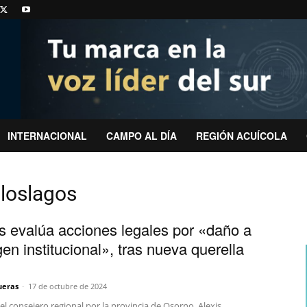
INTERNACIONAL
CAMPO AL DÍA
REGIÓN ACUÍCOLA
eloslagos
 evalúa acciones legales por «daño a
en institucional», tras nueva querella
ueras
-
17 de octubre de 2024
l consejero regional por la provincia de Osorno, Alexis