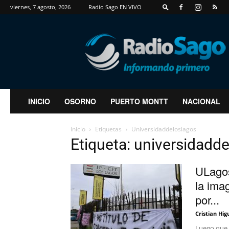
viernes, 7 agosto, 2026
Radio Sago EN VIVO
RadioSago
INICIO
OSORNO
PUERTO MONTT
NACIONAL
Inicio
Etiquetas
Universidaddeloslagos
Etiqueta: universidadd
ULagos
la imag
por...
Cristian Hig
Luego que e