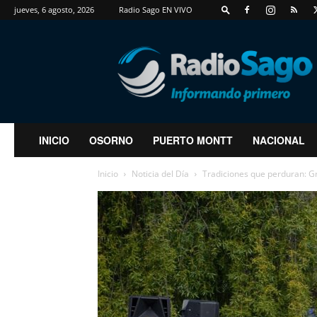
jueves, 6 agosto, 2026
Radio Sago EN VIVO
RadioSago
INICIO
OSORNO
PUERTO MONTT
NACIONAL
Inicio
Noticia del Día
Tradiciones que perduran: Gr