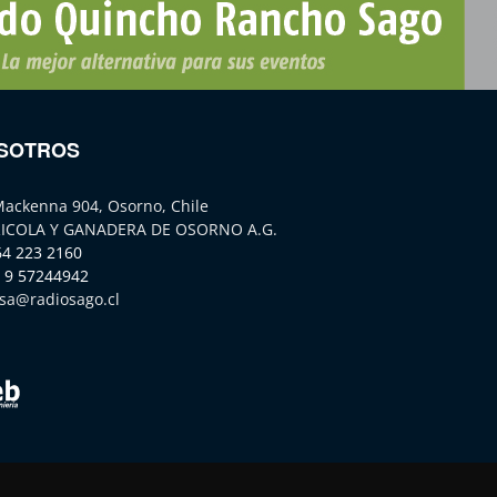
SOTROS
Mackenna 904, Osorno, Chile
ICOLA Y GANADERA DE OSORNO A.G.
64 223 2160
 9 57244942
sa@radiosago.cl