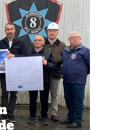
án
de