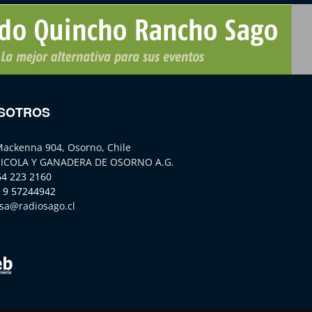
SOTROS
Mackenna 904, Osorno, Chile
ICOLA Y GANADERA DE OSORNO A.G.
64 223 2160
 9 57244942
sa@radiosago.cl