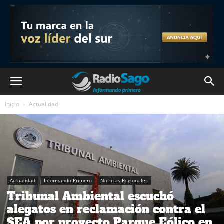
Inicio
Actualidad
Actualidad
Informando Primero
Noticias Regionales
Tribunal Ambiental escuchó
alegatos en reclamación contra el
SEA por proyecto Parque Eólico en