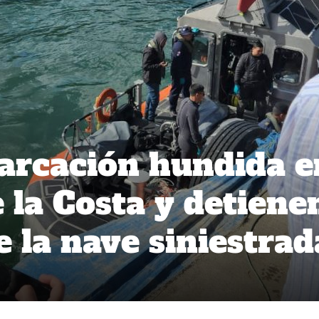
arcación hundida e
 la Costa y detiene
e la nave siniestrad