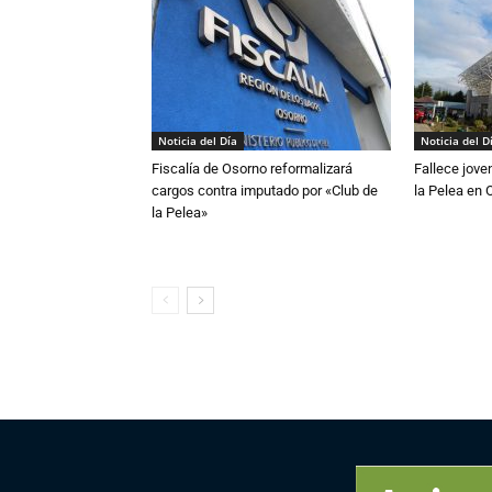
Noticia del Día
Noticia del D
Fiscalía de Osorno reformalizará
Fallece jove
cargos contra imputado por «Club de
la Pelea en 
la Pelea»