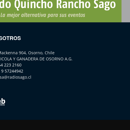
SOTROS
Mackenna 904, Osorno, Chile
ICOLA Y GANADERA DE OSORNO A.G.
64 223 2160
 9 57244942
sa@radiosago.cl