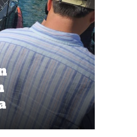
n
n
a