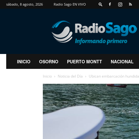
sábado, 8 agosto, 2026
Radio Sago EN VIVO
RadioSago
INICIO
OSORNO
PUERTO MONTT
NACIONAL
Inicio
Noticia del Día
Ubican embarcación hundida e