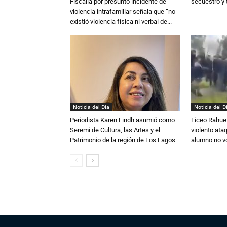
Fiscalía por presunto incidente de
secuestro y 
violencia intrafamiliar señala que “no
existió violencia física ni verbal de...
Noticia del Día
Noticia del D
Periodista Karen Lindh asumió como
Liceo Rahue 
Seremi de Cultura, las Artes y el
violento ata
Patrimonio de la región de Los Lagos
alumno no vo