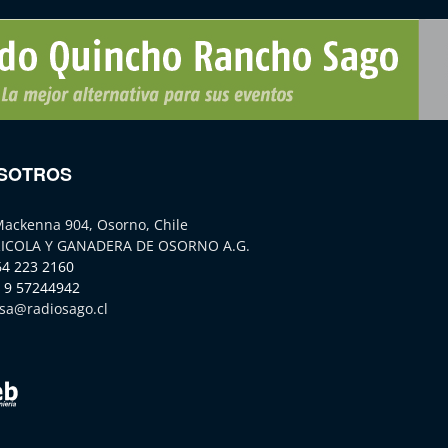
SOTROS
Mackenna 904, Osorno, Chile
ICOLA Y GANADERA DE OSORNO A.G.
64 223 2160
 9 57244942
sa@radiosago.cl