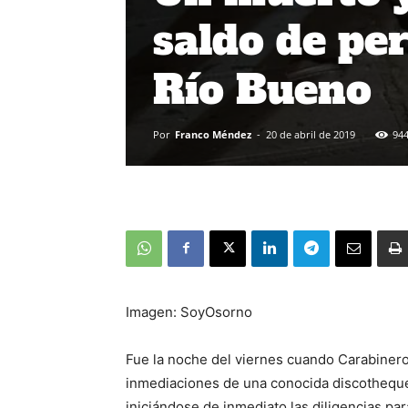
saldo de per
Río Bueno
Por
Franco Méndez
-
20 de abril de 2019
94
Imagen: SoyOsorno
Fue la noche del viernes cuando Carabineros
inmediaciones de una conocida discotheque
iniciándose de inmediato las diligencias par