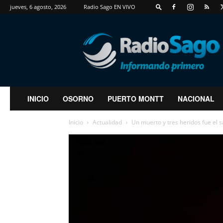
jueves, 6 agosto, 2026
Radio Sago EN VIVO
RadioSago
INICIO
OSORNO
PUERTO MONTT
NACIONAL
Inicio
Actualidad
Un muerto y tres heridos fue el sa