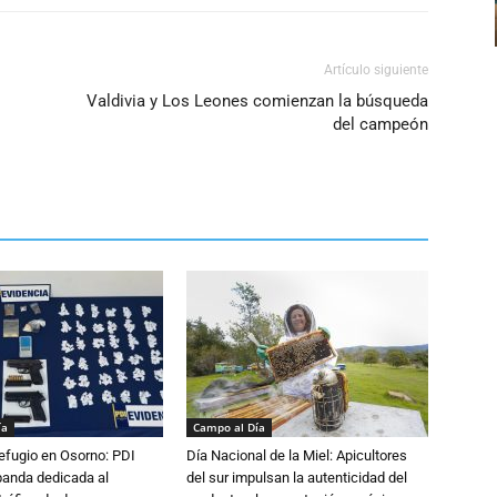
Artículo siguiente
Valdivia y Los Leones comienzan la búsqueda
del campeón
ía
Campo al Día
efugio en Osorno: PDI
Día Nacional de la Miel: Apicultores
banda dedicada al
del sur impulsan la autenticidad del