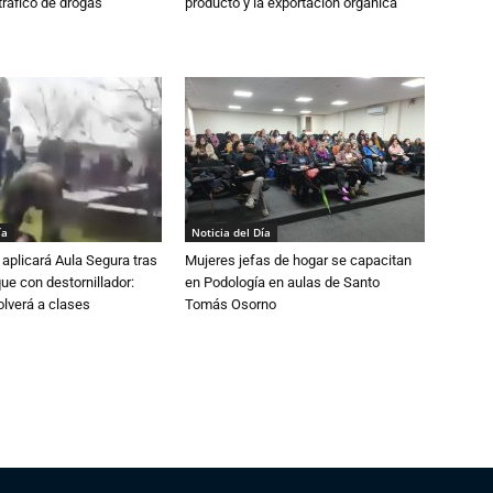
tráfico de drogas
producto y la exportación orgánica
ía
Noticia del Día
aplicará Aula Segura tras
Mujeres jefas de hogar se capacitan
que con destornillador:
en Podología en aulas de Santo
lverá a clases
Tomás Osorno