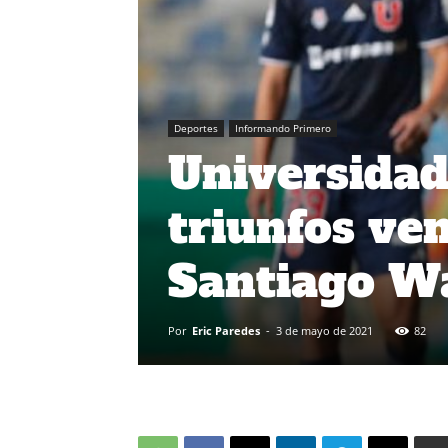
Deportes
Informando Primero
Universidad 
triunfos ven
Santiago W
Por
Eric Paredes
-
3 de mayo de 2021
82