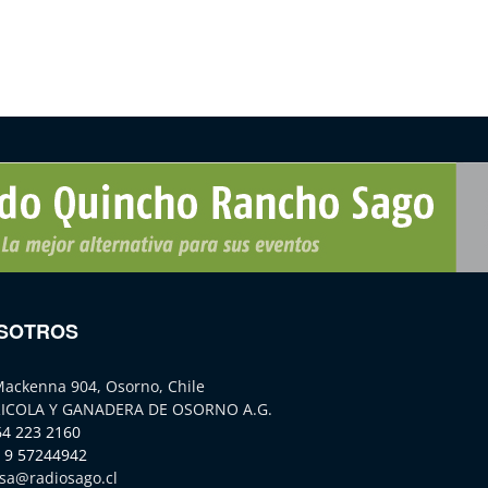
SOTROS
Mackenna 904, Osorno, Chile
ICOLA Y GANADERA DE OSORNO A.G.
64 223 2160
 9 57244942
sa@radiosago.cl