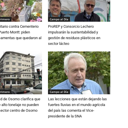
Primero
Campo al Día
tario contra Cementerio
ProREP y Consorcio Lechero
Puerto Montt: piden
impulsarán la sustentabilidad y
osamentas que quedaron al
gestión de residuos plásticos en
sector lácteo
Primero
Campo al Día
d de Osorno clarifica que
Las lecciones que están dejando las
alto tonelaje no pueden
fuertes lluvias en el mundo agrícola
 sector centro de Osorno
del país las comenta el Vice-
presidente de la SNA