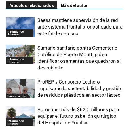
Artículos relacionados
Más del autor
Saesa mantiene supervisión de la red
ante sistema frontal pronosticado para
Informando
este fin de semana
Primero
Sumario sanitario contra Cementerio
Católico de Puerto Montt: piden
Informando
identificar osamentas que quedaron al
Primero
descubierto
ProREP y Consorcio Lechero
impulsarán la sustentabilidad y gestión
de residuos plásticos en sector lácteo
Campo al Día
Aprueban más de $620 millones para
equipar el futuro pabellón quirúrgico
Informando
del Hospital de Frutillar
Primero