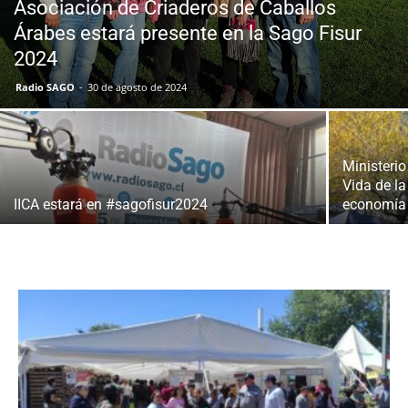
Asociación de Criaderos de Caballos
Árabes estará presente en la Sago Fisur
2024
Radio SAGO
-
30 de agosto de 2024
Ministeri
Vida de la
IICA estará en #sagofisur2024
economía 