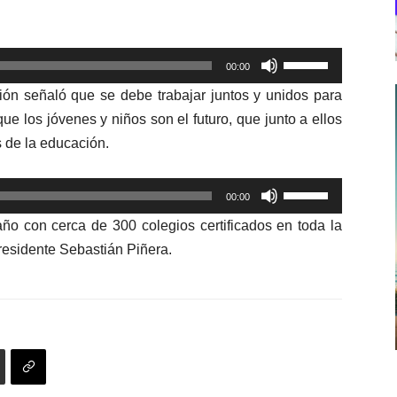
Utiliza
00:00
las
ción señaló que se debe
trabajar juntos y unidos para
teclas
que los jóvenes y niños son el futuro, que junto a ellos
de
s de la educación.
flecha
arriba/abajo
Utiliza
para
00:00
las
aumentar
ño con cerca de 300 colegios certificados en toda la
teclas
o
presidente Sebastián Piñera.
de
disminuir
flecha
el
arriba/abajo
volumen.
para
aumentar
o
disminuir