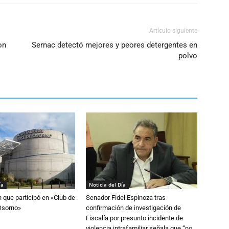
el
volumen.
Artículo siguiente
on
Sernac detectó mejores y peores detergentes en
polvo
ía
Noticia del Día
n que participó en «Club de
Senador Fidel Espinoza tras
Osorno»
confirmación de investigación de
Fiscalía por presunto incidente de
violencia intrafamiliar señala que “no