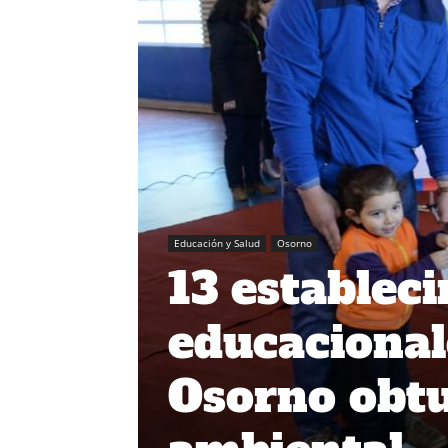
Educación y Salud
Osorno
13 establec
educacional
Osorno obtu