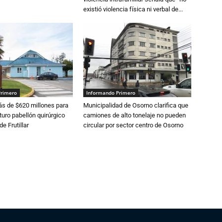
existió violencia física ni verbal de...
Primero
Informando Primero
s de $620 millones para
Municipalidad de Osorno clarifica que
turo pabellón quirúrgico
camiones de alto tonelaje no pueden
de Frutillar
circular por sector centro de Osorno