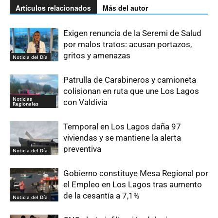
Artículos relacionados
Más del autor
Exigen renuncia de la Seremi de Salud
por malos tratos: acusan portazos,
gritos y amenazas
Noticia del Día
Patrulla de Carabineros y camioneta
colisionan en ruta que une Los Lagos
Noticias
con Valdivia
Regionales
Temporal en Los Lagos daña 97
viviendas y se mantiene la alerta
preventiva
Noticia del Día
Gobierno constituye Mesa Regional por
el Empleo en Los Lagos tras aumento
de la cesantía a 7,1%
Noticia del Día