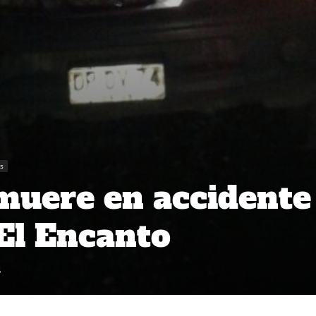
es
muere en accidente
 El Encanto
5